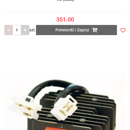
351.00
szt.
Potwierdź i Zapisz
Do
prze