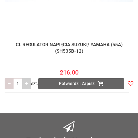
CL REGULATOR NAPIĘCIA SUZUKI/ YAMAHA (55A)
(SH535B-12)
216.00
szt.
Potwierdź i Zapisz
Do
prze