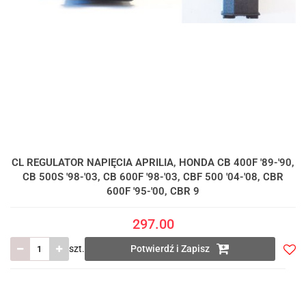
CL REGULATOR NAPIĘCIA APRILIA, HONDA CB 400F '89-'90,
CB 500S '98-'03, CB 600F '98-'03, CBF 500 '04-'08, CBR
600F '95-'00, CBR 9
297.00
szt.
Potwierdź i Zapisz
Do
prze