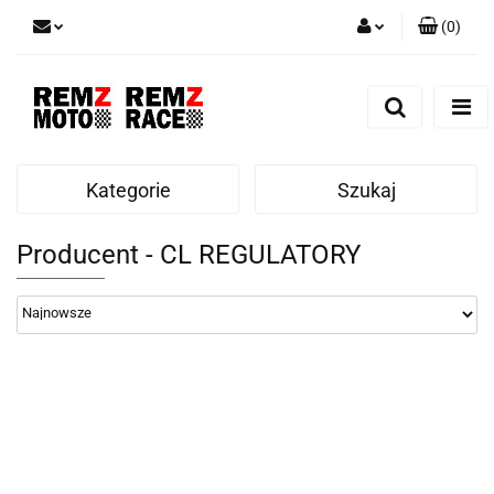
(
0
)
Zaloguj się
Zarejestruj się
Dodaj zgłoszenie
Kategorie
Szukaj
Producent - CL REGULATORY