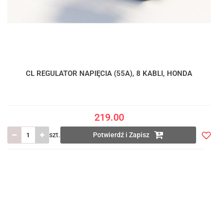
CL REGULATOR NAPIĘCIA (55A), 8 KABLI, HONDA
219.00
szt.
Potwierdź i Zapisz
Do
prze