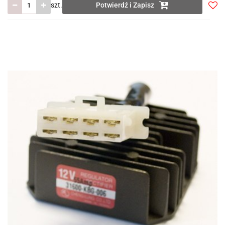
szt.
Potwierdź i Zapisz
Do
prze