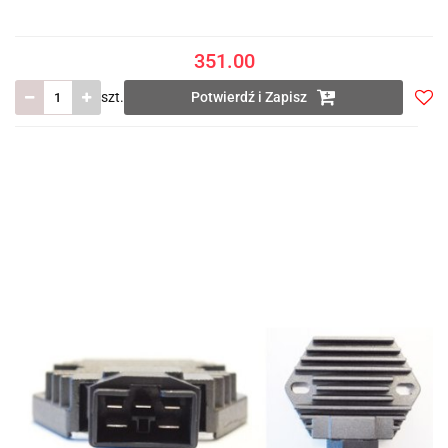
351.00
szt.
Potwierdź i Zapisz
Do
prze