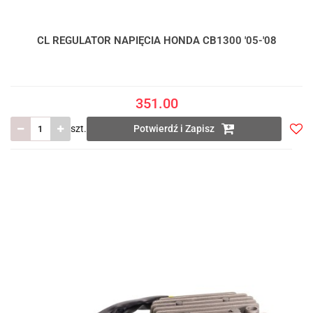
CL REGULATOR NAPIĘCIA HONDA CB1300 '05-'08
351.00
szt.
Potwierdź i Zapisz
Do
prze