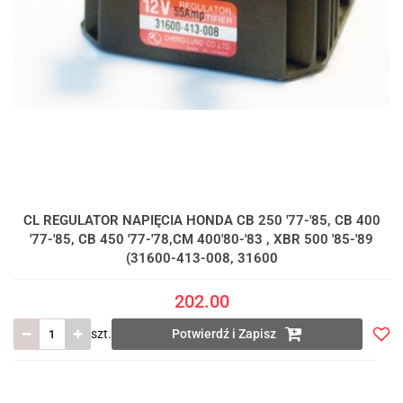
CL REGULATOR NAPIĘCIA HONDA CB 250 '77-'85, CB 400
'77-'85, CB 450 '77-'78,CM 400'80-'83 , XBR 500 '85-'89
(31600-413-008, 31600
202.00
szt.
Potwierdź i Zapisz
Do
prze