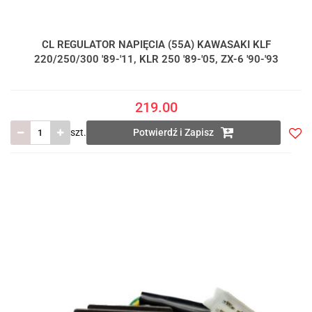
CL REGULATOR NAPIĘCIA (55A) KAWASAKI KLF
220/250/300 '89-'11, KLR 250 '89-'05, ZX-6 '90-'93
219.00
szt.
Potwierdź i Zapisz
Do
prze