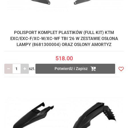
POLISPORT KOMPLET PLASTIKÓW (FULL KIT) KTM
EXC/EXC-F/XC-W/XC-WF TBI '26 W ZESTAWIE OSŁONA
LAMPY (8681300004) ORAZ OSŁONY AMORTYZ
518.00
szt.
Potwierdź i Zapisz
Do
prze