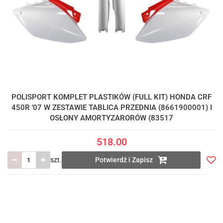
POLISPORT KOMPLET PLASTIKÓW (FULL KIT) HONDA CRF
450R '07 W ZESTAWIE TABLICA PRZEDNIA (8661900001) I
OSŁONY AMORTYZARORÓW (83517
518.00
szt.
Potwierdź i Zapisz
Do
prze