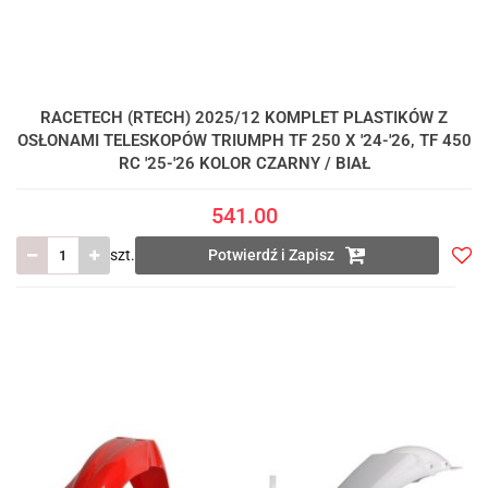
RACETECH (RTECH) 2025/12 KOMPLET PLASTIKÓW Z
OSŁONAMI TELESKOPÓW TRIUMPH TF 250 X '24-'26, TF 450
RC '25-'26 KOLOR CZARNY / BIAŁ
541.00
szt.
Potwierdź i Zapisz
Do
prze