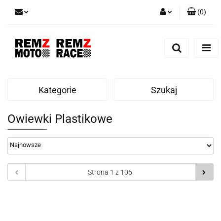
(
0
)
Zaloguj się
Zarejestruj się
Dodaj zgłoszenie
Kategorie
Szukaj
Owiewki Plastikowe