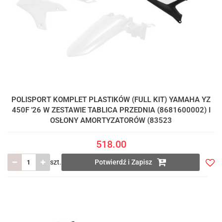
POLISPORT KOMPLET PLASTIKÓW (FULL KIT) YAMAHA YZ
450F '26 W ZESTAWIE TABLICA PRZEDNIA (8681600002) I
OSŁONY AMORTYZATORÓW (83523
518.00
szt.
Potwierdź i Zapisz
Do
prze