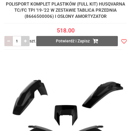
POLISPORT KOMPLET PLASTIKÓW (FULL KIT) HUSQVARNA
TC/FC TPI '19-'22 W ZESTAWIE TABLICA PRZEDNIA
(8666500006) I OSŁONY AMORTYZATOR
518.00
szt.
Potwierdź i Zapisz
Do
prze