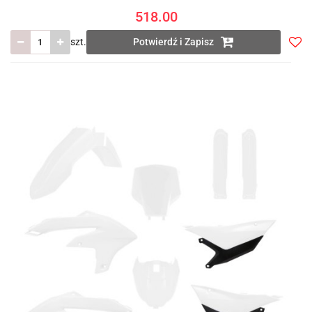
518.00
szt.
Potwierdź i Zapisz
Do
prze