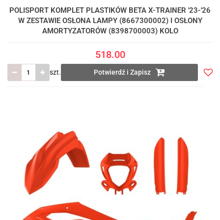
POLISPORT KOMPLET PLASTIKÓW BETA X-TRAINER '23-'26
W ZESTAWIE OSŁONA LAMPY (8667300002) I OSŁONY
AMORTYZATORÓW (8398700003) KOLO
518.00
szt.
Potwierdź i Zapisz
Do
prze