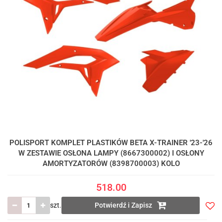
POLISPORT KOMPLET PLASTIKÓW BETA X-TRAINER '23-'26
W ZESTAWIE OSŁONA LAMPY (8667300002) I OSŁONY
AMORTYZATORÓW (8398700003) KOLO
518.00
szt.
Potwierdź i Zapisz
Do