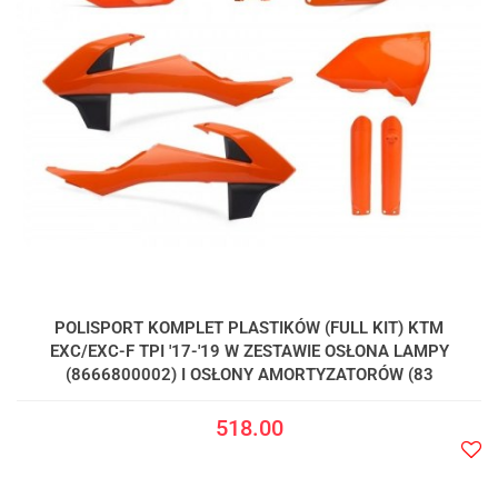
POLISPORT KOMPLET PLASTIKÓW (FULL KIT) KTM
EXC/EXC-F TPI '17-'19 W ZESTAWIE OSŁONA LAMPY
(8666800002) I OSŁONY AMORTYZATORÓW (83
518.00
Do
prze