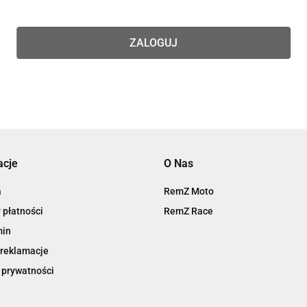
ZALOGUJ
acje
O Nas
a
RemZ Moto
 płatności
RemZ Race
min
 reklamacje
 prywatności