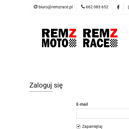
biuro@remzrace.pl
662 083 652
Motocykle RemZ M
Promocje
Wypr
Motocykle RemZ Moto
Sklep RemZ Rac
Zaloguj się
E-mail
Zapamiętaj