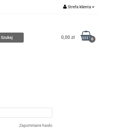
Strefa klienta
Nowości
Zaloguj się
Zarejestruj się
0,00 zł
Dodaj zgłoszenie
0
Wyprzedaże
Zobacz
Zapomniane hasło