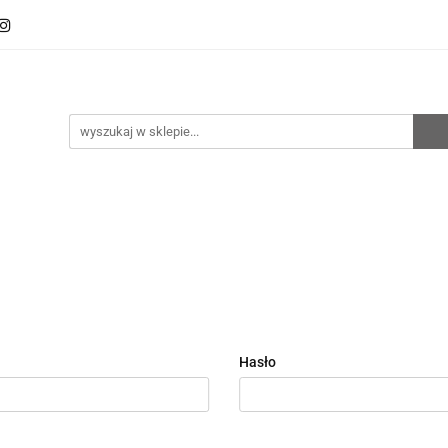
oto
Sklep RemZ Race
Serwis
Kategorie
zedaże
Zobacz
e
Serwis
Kategorie
Nowości
Promocje
Hasło