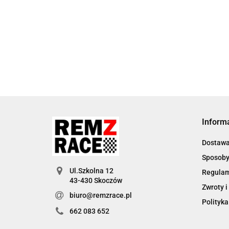
Inform
Dostaw
Sposoby
Ul.Szkolna 12
Regula
Zwroty i
biuro@remzrace.pl
Polityka
662 083 652