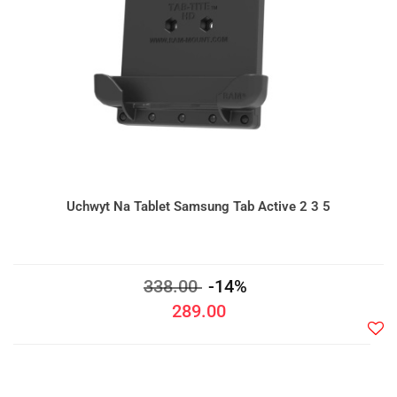
Uchwyt Na Tablet Samsung Tab Active 2 3 5
338.00
-14%
289.00
Do
prze