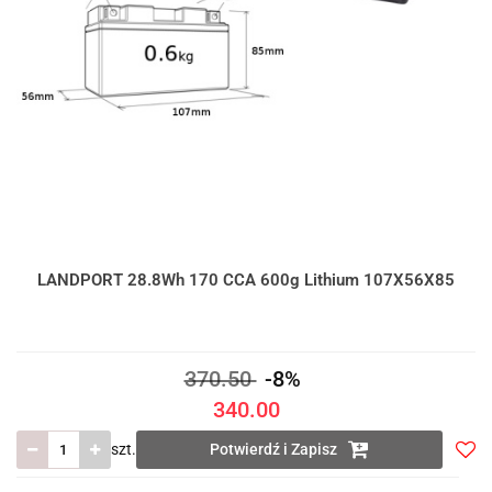
LANDPORT 28.8Wh 170 CCA 600g Lithium 107X56X85
370.50
-8%
340.00
szt.
Potwierdź i Zapisz
Do