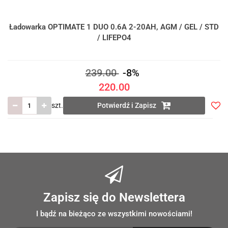
Ładowarka OPTIMATE 1 DUO 0.6A 2-20AH, AGM / GEL / STD
/ LIFEPO4
239.00
-8%
220.00
szt.
Potwierdź i Zapisz
Do
prze
Zapisz się do Newslettera
I bądź na bieżąco ze wszystkimi nowościami!