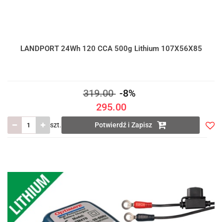
LANDPORT 24Wh 120 CCA 500g Lithium 107X56X85
319.00
-8%
295.00
szt.
Potwierdź i Zapisz
Do
prze