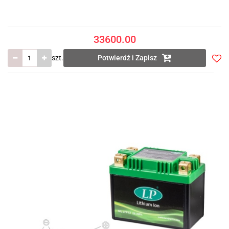
33600.00
szt.
Potwierdź i Zapisz
Do
prze