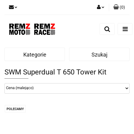
(
0
)
Zaloguj się
Zarejestruj się
Dodaj zgłoszenie
Kategorie
Szukaj
SWM Superdual T 650 Tower Kit
POLECAMY