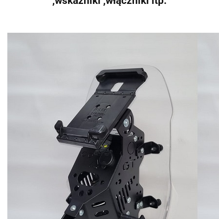
,wskaźniki ,włączniki itp.