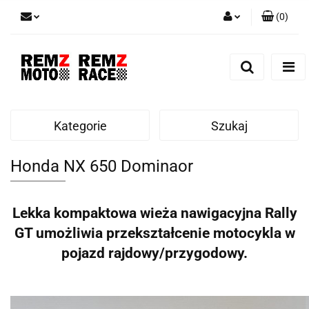
(
0
)
Zaloguj się
Zarejestruj się
Dodaj zgłoszenie
Kategorie
Szukaj
Honda NX 650 Dominaor
Lekka kompaktowa wieża nawigacyjna Rally
GT umożliwia przekształcenie motocykla w
pojazd rajdowy/przygodowy.