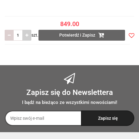
849.00
szt.
Potwierdź i Zapisz
Do
prze
Zapisz się do Newslettera
I bądź na bieżąco ze wszystkimi nowościami!