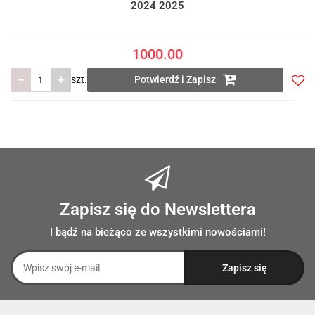
2024 2025
1000.00
szt.
Potwierdź i Zapisz
Do
prze
Zapisz się do Newslettera
I bądź na bieżąco ze wszystkimi nowościami!