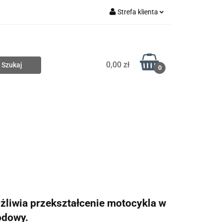
Strefa klienta
Nowości
Zaloguj się
Zarejestruj się
0,00 zł
Dodaj zgłoszenie
0
Wyprzedaże
Zobacz
liwia przekształcenie motocykla w
odowy.