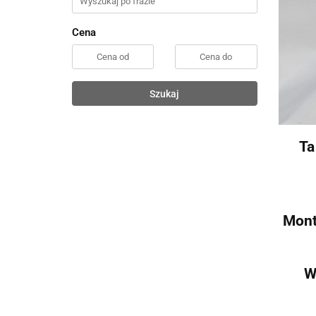
Cena
Szukaj
Ta
Mont
W