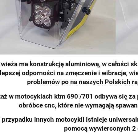
 wieża ma konstrukcję aluminiową, w całości s
lepszej odporności na zmęczenie i wibracje, w
problemów po na naszych Polskich r
aż w motocyklach ktm 690 /701 odbywa się z
obróbce cnc, które nie wymagają spawani
 przypadku innych motocykli istnieje uniwersa
pomocą wywierconych 2 