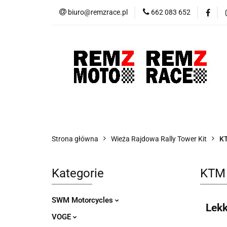
biuro@remzrace.pl
662 083 652
Motocykle RemZ M
Promocje
Wypr
Motocykle RemZ Moto
Sklep RemZ Rac
Strona główna
Wieża Rajdowa Rally Tower Kit
KT
Kategorie
KTM 
SWM Motorcycles
Lekk
VOGE