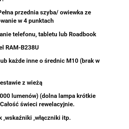
Pełna przednia szyba/ owiewka ze
wanie w 4 punktach
ie telefonu, tabletu lub Roadbook
del RAM-B238U
lub każde inne o średnic M10 (brak w
zestawie z wieżą
3000 lumenów) (dolna lampa krótkie
Całość świeci rewelacyjnie.
 ,wskaźniki ,włączniki itp.