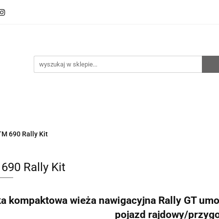
oto
Sklep RemZ Race
Serwis
Kategorie
zedaże
Zobacz
e
Serwis
Kategorie
Nowości
Promocje
M 690 Rally Kit
690 Rally Kit
a kompaktowa wieża nawigacyjna Rally GT umoż
pojazd rajdowy/przyg