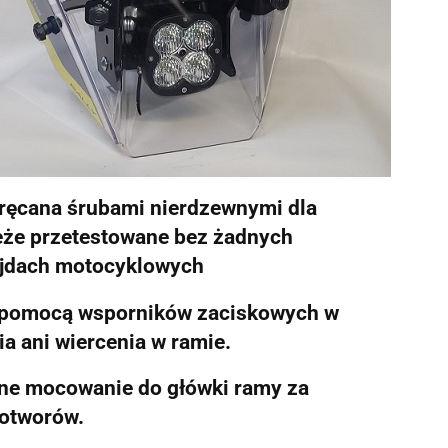
kręcana śrubami nierdzewnymi dla
ieże przetestowane bez żadnych
ajdach motocyklowych
a pomocą wsporników zaciskowych w
a ani wiercenia w ramie.
lne mocowanie do główki ramy za
otworów.