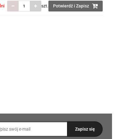
lni
szt.
Potwierdź i Zapisz