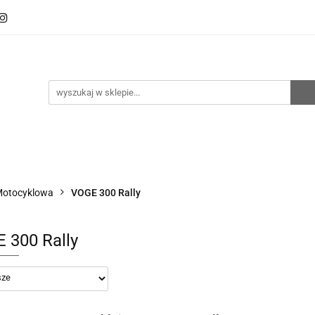
oto
Sklep RemZ Race
Serwis
Kategorie
zedaże
Zobacz
e
Serwis
Kategorie
Nowości
Promocje
Motocyklowa
VOGE 300 Rally
 300 Rally