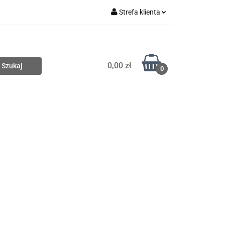
Strefa klienta
Nowości
Zaloguj się
Zarejestruj się
0,00 zł
Dodaj zgłoszenie
0
Wyprzedaże
Zobacz