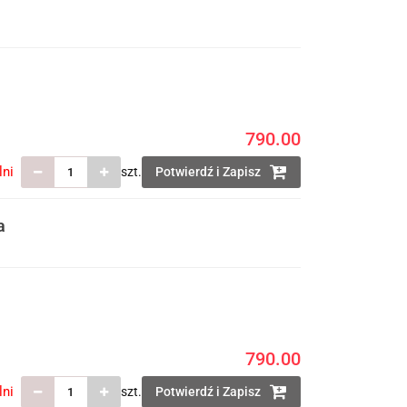
790.00
lni
szt.
Potwierdź i Zapisz
a
790.00
lni
szt.
Potwierdź i Zapisz