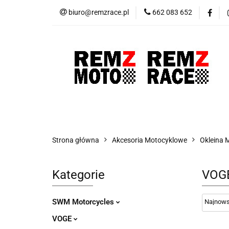
biuro@remzrace.pl
662 083 652
Motocykle RemZ M
Promocje
Wypr
Motocykle RemZ Moto
Sklep RemZ Rac
Strona główna
Akcesoria Motocyklowe
Okleina 
Kategorie
VOGE
SWM Motorcycles
VOGE