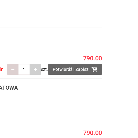
790.00
lni
szt.
Potwierdź i Zapisz
 MATOWA
790.00