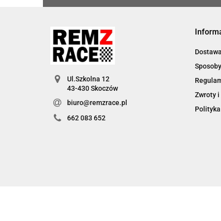
Inform
Dostaw
Sposoby
Ul.Szkolna 12
Regula
Zwroty i
biuro@remzrace.pl
Polityka
662 083 652