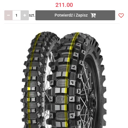
211.00
szt.
Potwierdź i Zapisz
Do
prze