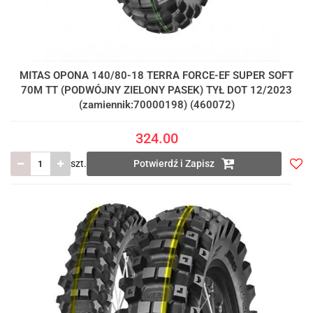
MITAS OPONA 140/80-18 TERRA FORCE-EF SUPER SOFT
70M TT (PODWÓJNY ZIELONY PASEK) TYŁ DOT 12/2023
(zamiennik:70000198) (460072)
324.00
szt.
Potwierdź i Zapisz
Do
prze