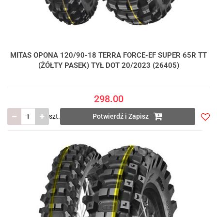
MITAS OPONA 120/90-18 TERRA FORCE-EF SUPER 65R TT
(ŻÓŁTY PASEK) TYŁ DOT 20/2023 (26405)
298.00
szt.
Potwierdź i Zapisz
Do
prze