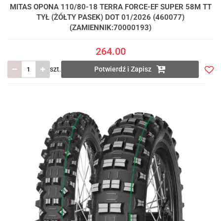
MITAS OPONA 110/80-18 TERRA FORCE-EF SUPER 58M TT
TYŁ (ŻÓŁTY PASEK) DOT 01/2026 (460077)
(ZAMIENNIK:70000193)
264.00
szt.
Potwierdź i Zapisz
Do
prze