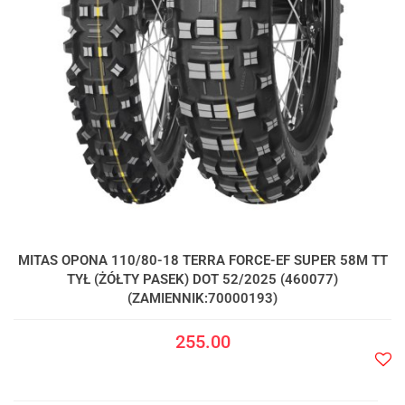
MITAS OPONA 110/80-18 TERRA FORCE-EF SUPER 58M TT
TYŁ (ŻÓŁTY PASEK) DOT 52/2025 (460077)
(ZAMIENNIK:70000193)
255.00
Do
prze