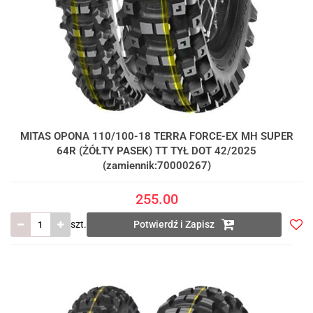
MITAS OPONA 110/100-18 TERRA FORCE-EX MH SUPER
64R (ŻÓŁTY PASEK) TT TYŁ DOT 42/2025
(zamiennik:70000267)
255.00
szt.
Potwierdź i Zapisz
Do
prze