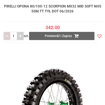
PIRELLI OPONA 80/100-12 SCORPION MX32 MID SOFT NHS
50M TT TYŁ DOT 06/2026
342.00
szt.
Potwierdź i Zapisz
Do
prze