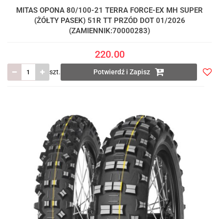
MITAS OPONA 80/100-21 TERRA FORCE-EX MH SUPER
(ŻÓŁTY PASEK) 51R TT PRZÓD DOT 01/2026
(ZAMIENNIK:70000283)
220.00
szt.
Potwierdź i Zapisz
Do
prze