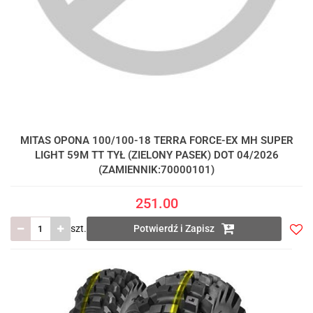
MITAS OPONA 100/100-18 TERRA FORCE-EX MH SUPER
LIGHT 59M TT TYŁ (ZIELONY PASEK) DOT 04/2026
(ZAMIENNIK:70000101)
251.00
szt.
Potwierdź i Zapisz
Do
prze