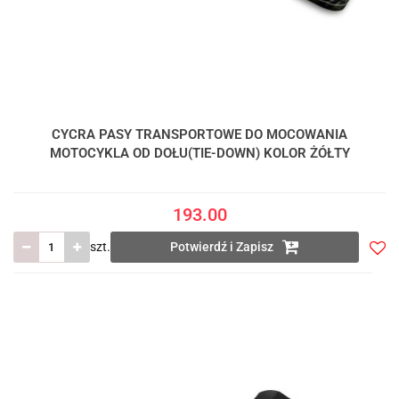
CYCRA PASY TRANSPORTOWE DO MOCOWANIA
MOTOCYKLA OD DOŁU(TIE-DOWN) KOLOR ŻÓŁTY
193.00
szt.
Potwierdź i Zapisz
Do
prze