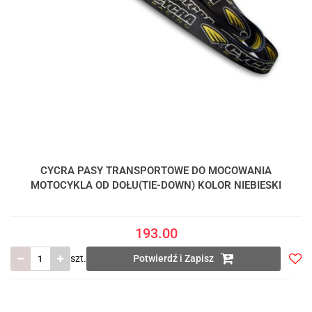
CYCRA PASY TRANSPORTOWE DO MOCOWANIA
MOTOCYKLA OD DOŁU(TIE-DOWN) KOLOR NIEBIESKI
193.00
szt.
Potwierdź i Zapisz
Do
prze