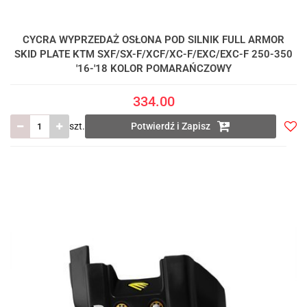
CYCRA WYPRZEDAŻ OSŁONA POD SILNIK FULL ARMOR
SKID PLATE KTM SXF/SX-F/XCF/XC-F/EXC/EXC-F 250-350
'16-'18 KOLOR POMARAŃCZOWY
334.00
szt.
Potwierdź i Zapisz
Do
prze