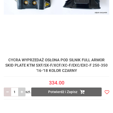
CYCRA WYPRZEDAŻ OSŁONA POD SILNIK FULL ARMOR
SKID PLATE KTM SXF/SX-F/XCF/XC-F/EXC/EXC-F 250-350
'16-'18 KOLOR CZARNY
334.00
szt.
Potwierdź i Zapisz
Do
prze