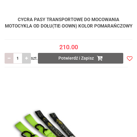
CYCRA PASY TRANSPORTOWE DO MOCOWANIA
MOTOCYKLA OD DOŁU(TIE-DOWN) KOLOR POMARAŃCZOWY
210.00
szt.
Potwierdź i Zapisz
Do
prze