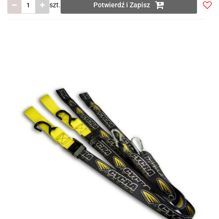
szt.
Potwierdź i Zapisz
Do
prze