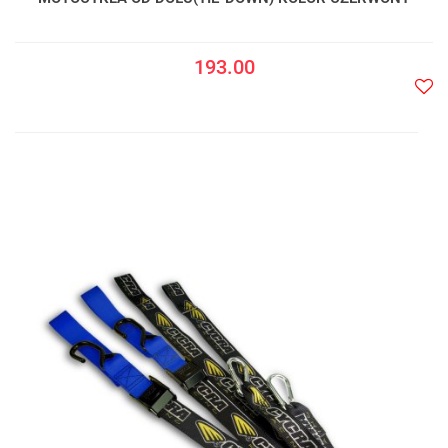
193.00
Do
prze