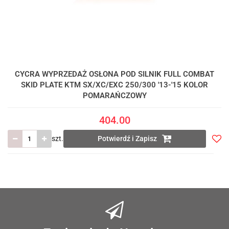
CYCRA WYPRZEDAŻ OSŁONA POD SILNIK FULL COMBAT
SKID PLATE KTM SX/XC/EXC 250/300 '13-'15 KOLOR
POMARAŃCZOWY
404.00
szt.
Potwierdź i Zapisz
Do
prze