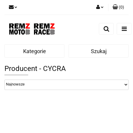
(
0
)
Zaloguj się
Zarejestruj się
Dodaj zgłoszenie
Kategorie
Szukaj
Producent - CYCRA