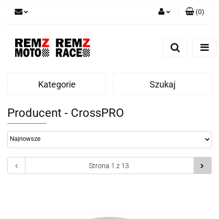
(
0
)
Zaloguj się
Zarejestruj się
Dodaj zgłoszenie
Kategorie
Szukaj
Producent - CrossPRO