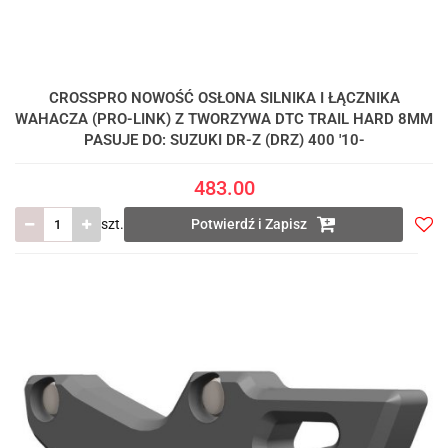
CROSSPRO NOWOŚĆ OSŁONA SILNIKA I ŁĄCZNIKA
WAHACZA (PRO-LINK) Z TWORZYWA DTC TRAIL HARD 8MM
PASUJE DO: SUZUKI DR-Z (DRZ) 400 '10-
483.00
szt.
Potwierdź i Zapisz
Do
prze