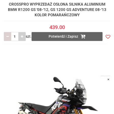
CROSSPRO WYPRZEDAŻ OSŁONA SILNIKA ALUMINIUM
BMW R1200 GS '08-'12, GS 1200 GS ADVENTURE 08-'13
KOLOR POMARAŃCZOWY
439.00
szt.
Potwierdź i Zapisz
Do
prze