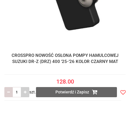
CROSSPRO NOWOŚĆ OSŁONA POMPY HAMULCOWEJ
SUZUKI DR-Z (DRZ) 400 '25-'26 KOLOR CZARNY MAT
128.00
szt.
Potwierdź i Zapisz
Do
prze