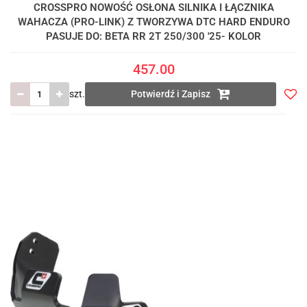
CROSSPRO NOWOŚĆ OSŁONA SILNIKA I ŁĄCZNIKA
WAHACZA (PRO-LINK) Z TWORZYWA DTC HARD ENDURO
PASUJE DO: BETA RR 2T 250/300 '25- KOLOR
457.00
szt.
Potwierdź i Zapisz
Do
prze