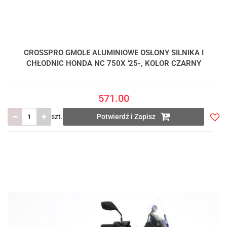
CROSSPRO GMOLE ALUMINIOWE OSŁONY SILNIKA I
CHŁODNIC HONDA NC 750X '25-, KOLOR CZARNY
571.00
szt.
Potwierdź i Zapisz
Do
prze