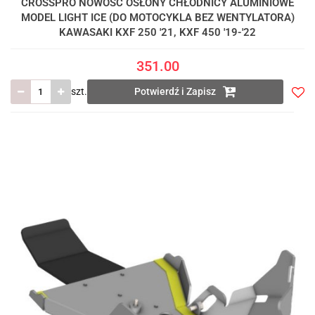
CROSSPRO NOWOŚĆ OSŁONY CHŁODNICY ALUMINIOWE
MODEL LIGHT ICE (DO MOTOCYKLA BEZ WENTYLATORA)
KAWASAKI KXF 250 '21, KXF 450 '19-'22
351.00
szt.
Potwierdź i Zapisz
Do
prze