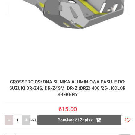
CROSSPRO OSŁONA SILNIKA ALUMINIOWA PASUJE DO:
SUZUKI DR-Z4S, DR-Z4SM, DR-Z (DRZ) 400 '25-, KOLOR
SREBRNY
615.00
szt.
Potwierdź i Zapisz
Do
prze