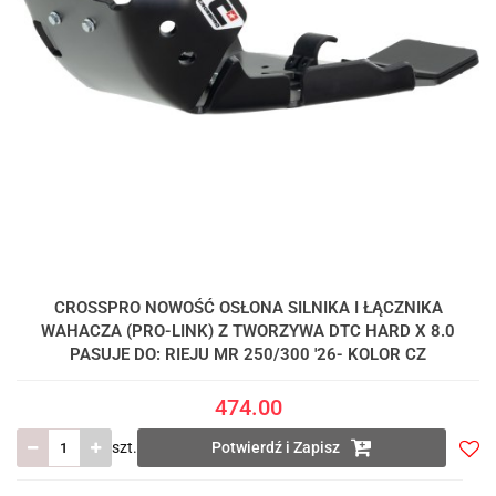
CROSSPRO NOWOŚĆ OSŁONA SILNIKA I ŁĄCZNIKA
WAHACZA (PRO-LINK) Z TWORZYWA DTC HARD X 8.0
PASUJE DO: RIEJU MR 250/300 '26- KOLOR CZ
474.00
szt.
Potwierdź i Zapisz
Do
prze