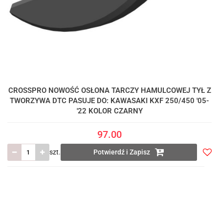
CROSSPRO NOWOŚĆ OSŁONA TARCZY HAMULCOWEJ TYŁ Z
TWORZYWA DTC PASUJE DO: KAWASAKI KXF 250/450 '05-
'22 KOLOR CZARNY
97.00
szt.
Potwierdź i Zapisz
Do
prze