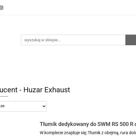
oto
Sklep RemZ Race
Serwis
Kategorie
zedaże
Zobacz
e
Serwis
Kategorie
Nowości
Promocje
ucent - Huzar Exhaust
Tłumik dedykowany do SWM RS 500 R or
Stalowy Połysk + dB killer + osłony
W komplecie znajduje się; Tłumik z obejmą, rura d