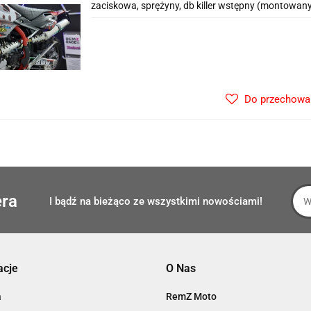
zaciskowa, sprężyny, db killer wstępny (montowany
Do przechowa
era
I bądź na bieżąco ze wszystkimi nowościami!
acje
O Nas
a
RemZ Moto