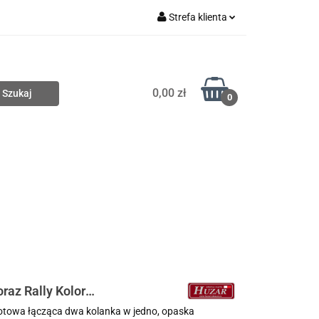
Strefa klienta
Nowości
Zaloguj się
Zarejestruj się
0,00 zł
Dodaj zgłoszenie
0
Wyprzedaże
Zobacz
az Rally Kolor
olotowa łącząca dwa kolanka w jedno, opaska