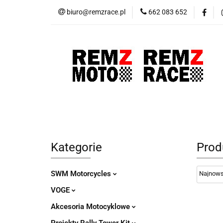
biuro@remzrace.pl
662 083 652
Motocykle RemZ M
Promocje
Wypr
Motocykle RemZ Moto
Sklep RemZ Rac
Kategorie
Prod
SWM Motorcycles
VOGE
Akcesoria Motocyklowe