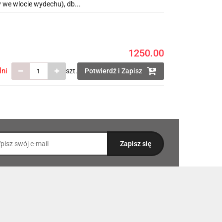
 we wlocie wydechu), db...
1250.00
lni
szt.
Potwierdź i Zapisz