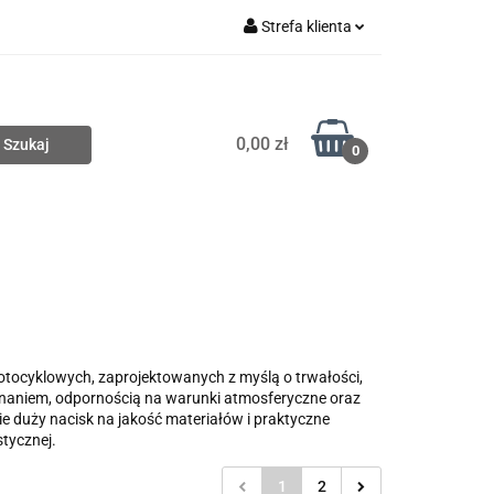
Strefa klienta
Nowości
Zaloguj się
Zarejestruj się
0,00 zł
Dodaj zgłoszenie
0
Wyprzedaże
Zobacz
motocyklowych, zaprojektowanych z myślą o trwałości,
onaniem, odpornością na warunki atmosferyczne oraz
duży nacisk na jakość materiałów i praktyczne
stycznej.
1
2