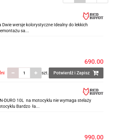
 Dwie wersje kolorystyczne Idealny do lekkich
demontażu sa...
690.00
lni
szt.
Potwierdź i Zapisz
N-DURO 10L na motocyklu nie wymaga stelaży
tocyklu Bardzo ła...
990.00