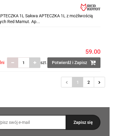
APTECZKA 1L Sakwa APTECZKA 1L z możliwością
ych Red Mamut. Ap...
59.00
lni
szt.
Potwierdź i Zapisz
1
2