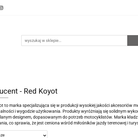
oto
Sklep RemZ Race
Serwis
Kategorie
zedaże
Zobacz
e
Serwis
Kategorie
Nowości
Promocje
ucent - Red Koyot
t to marka specjalizująca się w produkcji wysokiej jakości akcesoriów 
alności i wygodzie użytkowania. Produkty wyróżniają się solidnym wyk
anym designem, dopasowanym do potrzeb motocyklistów. Marka kładzie 
nia, co sprawia, że jest ceniona wśród miłośników jazdy terenowej i tury