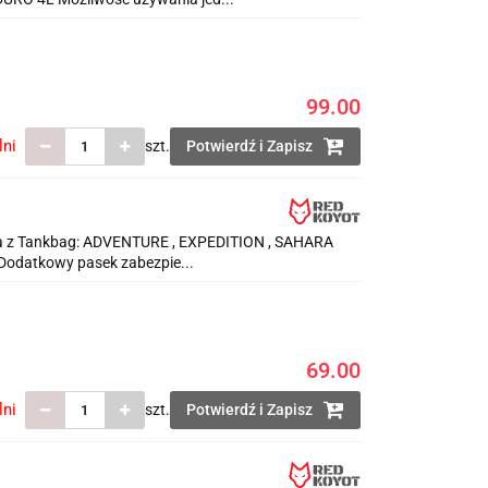
99.00
lni
szt.
Potwierdź i Zapisz
a z Tankbag: ADVENTURE , EXPEDITION , SAHARA
odatkowy pasek zabezpie...
69.00
lni
szt.
Potwierdź i Zapisz