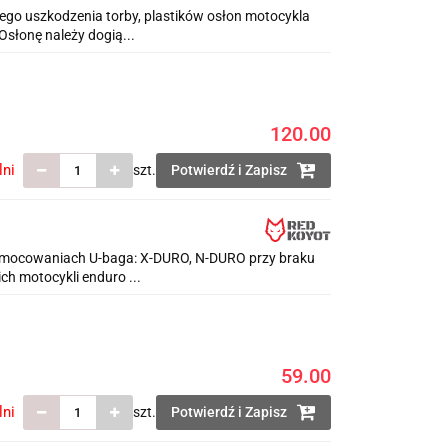
o uszkodzenia torby, plastików osłon motocykla
słonę należy dogią...
120.00
lni
szt.
Potwierdź i Zapisz
cowaniach U-baga: X-DURO, N-DURO przy braku
ch motocykli enduro ...
59.00
lni
szt.
Potwierdź i Zapisz