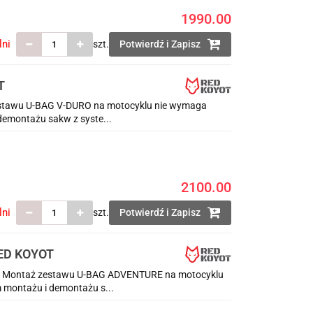
1990.00
lni
szt.
Potwierdź i Zapisz
T
estawu U-BAG V-DURO na motocyklu nie wymaga
demontażu sakw z syste...
2100.00
lni
szt.
Potwierdź i Zapisz
RED KOYOT
t Montaż zestawu U-BAG ADVENTURE na motocyklu
 montażu i demontażu s...