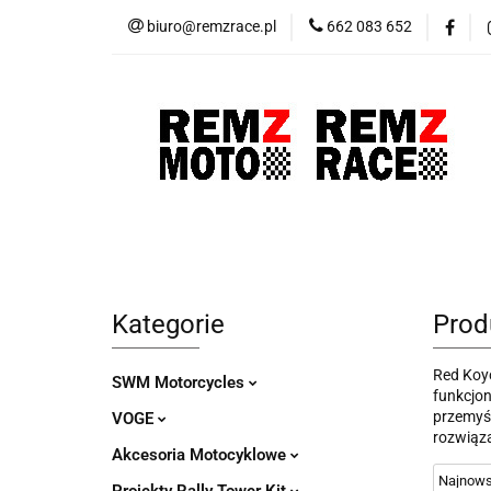
biuro@remzrace.pl
662 083 652
Motocykle RemZ M
Promocje
Wypr
Motocykle RemZ Moto
Sklep RemZ Rac
Kategorie
Prod
Red Koyo
SWM Motorcycles
funkcjon
przemyśl
VOGE
rozwiąza
Akcesoria Motocyklowe