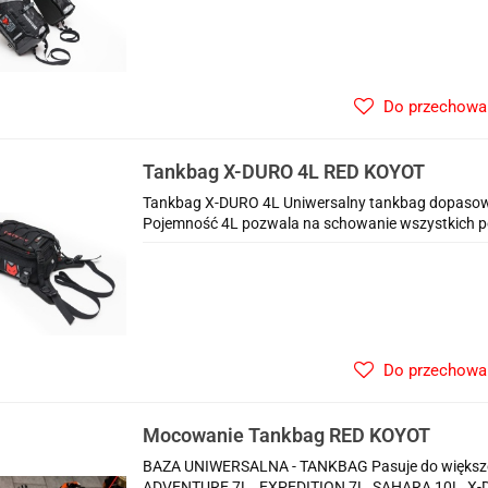
Do przechowa
Tankbag X-DURO 4L RED KOYOT
Tankbag X-DURO 4L Uniwersalny tankbag dopasowa
Pojemność 4L pozwala na schowanie wszystkich po
Do przechowa
Mocowanie Tankbag RED KOYOT
BAZA UNIWERSALNA - TANKBAG Pasuje do większoś
ADVENTURE 7L, EXPEDITION 7L, SAHARA 10L, X-DU