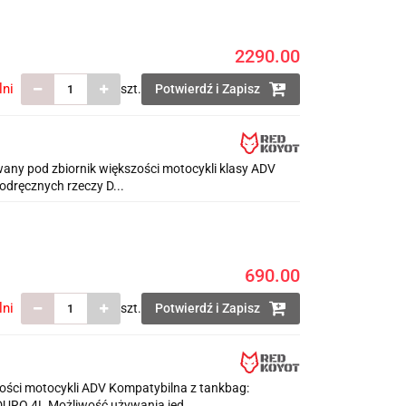
2290.00
lni
szt.
Potwierdź i Zapisz
ny pod zbiornik większości motocykli klasy ADV
dręcznych rzeczy D...
690.00
lni
szt.
Potwierdź i Zapisz
ci motocykli ADV Kompatybilna z tankbag:
RO 4L Możliwość używania jed...