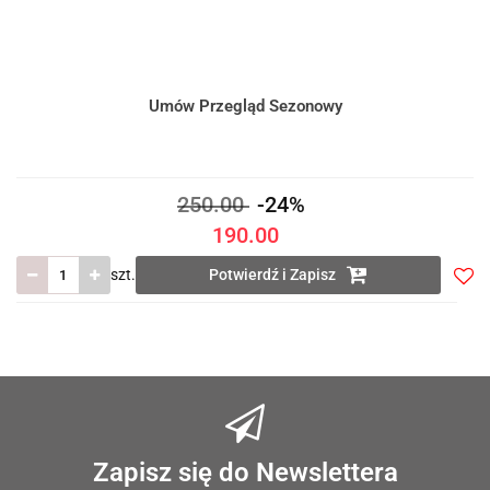
Umów Przegląd Sezonowy
250.00
-24%
190.00
szt.
Potwierdź i Zapisz
Do
prze
Zapisz się do Newslettera