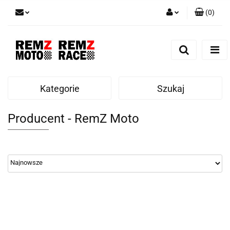
(
0
)
Zaloguj się
Zarejestruj się
Dodaj zgłoszenie
Kategorie
Szukaj
Producent - RemZ Moto