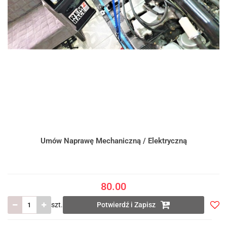
Umów Naprawę Mechaniczną / Elektryczną
80.00
szt.
Potwierdź i Zapisz
Do
prze