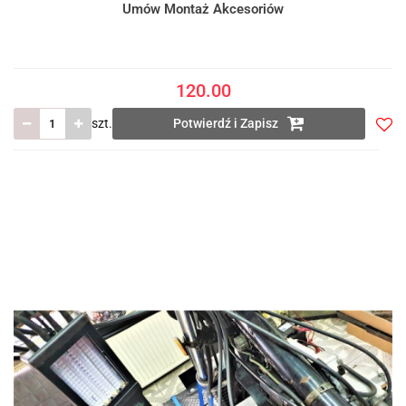
Umów Montaż Akcesoriów
120.00
szt.
Potwierdź i Zapisz
Do
prze