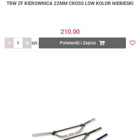
TRW ZF KIEROWNICA 22MM CROSS LOW KOLOR NIEBIESKI
210.00
szt.
Potwierdź i Zapisz
Do
prze