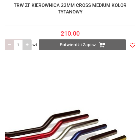
TRW ZF KIEROWNICA 22MM CROSS MEDIUM KOLOR
TYTANOWY
210.00
szt.
Potwierdź i Zapisz
Do
prze