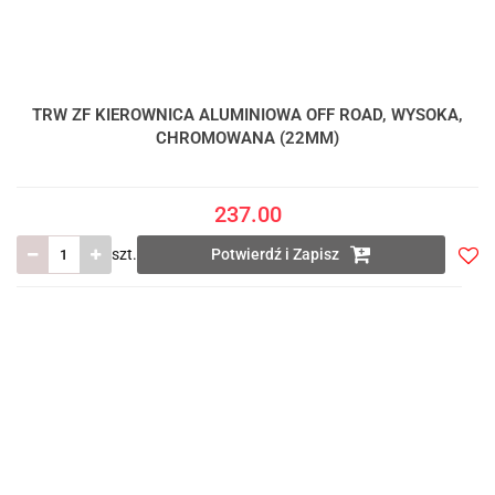
TRW ZF KIEROWNICA ALUMINIOWA OFF ROAD, WYSOKA,
CHROMOWANA (22MM)
237.00
szt.
Potwierdź i Zapisz
Do
prze