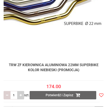
TRW ZF KIEROWNICA ALUMINIOWA 22MM SUPERBIKE
KOLOR NIEBIESKI (PROMOCJA)
174.00
szt.
Potwierdź i Zapisz
Do
prze