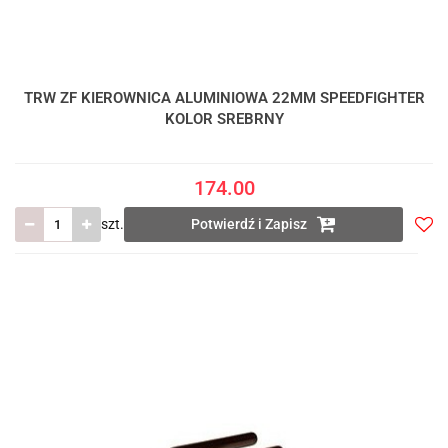
TRW ZF KIEROWNICA ALUMINIOWA 22MM SPEEDFIGHTER
KOLOR SREBRNY
174.00
szt.
Potwierdź i Zapisz
Do
prze