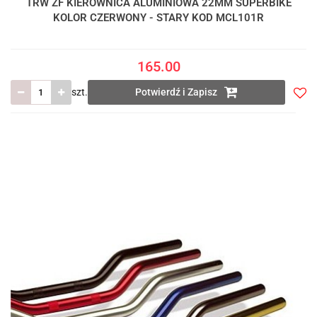
TRW ZF KIEROWNICA ALUMINIOWA 22MM SUPERBIKE
KOLOR CZERWONY - STARY KOD MCL101R
165.00
szt.
Potwierdź i Zapisz
Do
prze