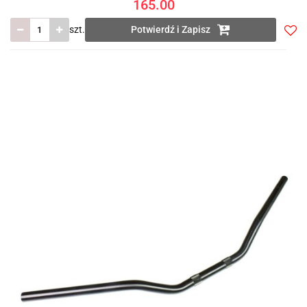
165.00
szt.
Potwierdź i Zapisz
Do
prze