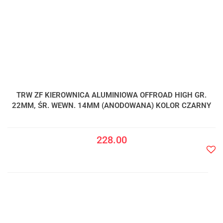
TRW ZF KIEROWNICA ALUMINIOWA OFFROAD HIGH GR.
22MM, ŚR. WEWN. 14MM (ANODOWANA) KOLOR CZARNY
228.00
Do
prze