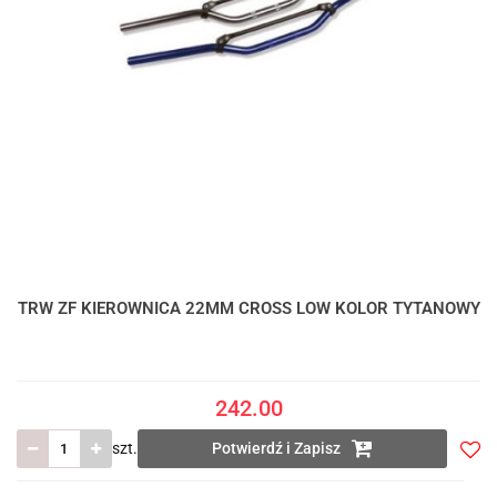
TRW ZF KIEROWNICA 22MM CROSS LOW KOLOR TYTANOWY
242.00
szt.
Potwierdź i Zapisz
Do
prze