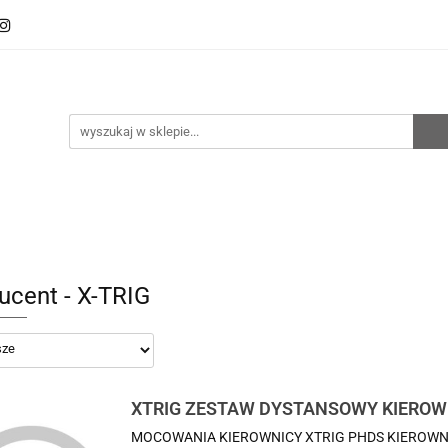
oto
Sklep RemZ Race
Serwis
Kategorie
zedaże
Zobacz
e
Serwis
Kategorie
Nowości
Promocje
ucent - X-TRIG
XTRIG ZESTAW DYSTANSOWY KIEROW
MOCOWANIA KIEROWNICY XTRIG PHDS KIEROWNICA