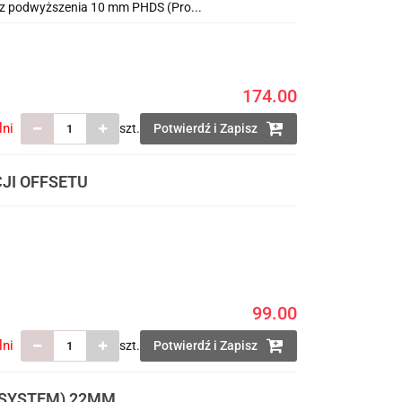
az podwyższenia 10 mm PHDS (Pro...
174.00
lni
szt.
Potwierdź i Zapisz
JI OFFSETU
99.00
lni
szt.
Potwierdź i Zapisz
 SYSTEM) 22MM