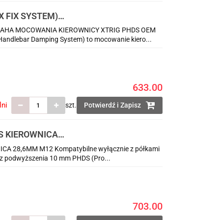
 FIX SYSTEM)
AHA MOCOWANIA KIEROWNICY XTRIG PHDS OEM
dlebar Damping System) to mocowanie kiero...
633.00
lni
szt.
Potwierdź i Zapisz
S KIEROWNICA
 28,6MM M12 Kompatybilne wyłącznie z półkami
az podwyższenia 10 mm PHDS (Pro...
703.00