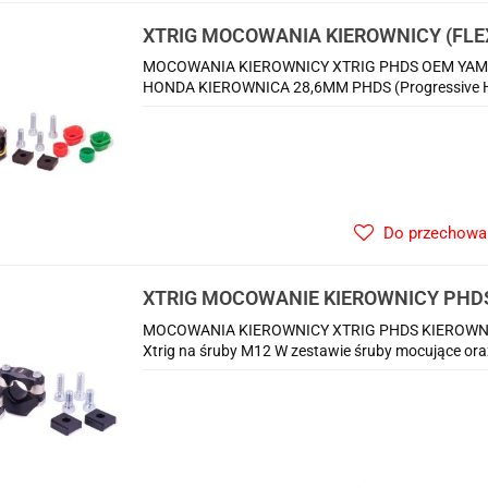
XTRIG MOCOWANIA KIEROWNICY (FLEX
28,6MM ŚRUBA M12
MOCOWANIA KIEROWNICY XTRIG PHDS OEM YAM
HONDA KIEROWNICA 28,6MM PHDS (Progressive Han
Do przechowa
XTRIG MOCOWANIE KIEROWNICY PHD
28,6MM
MOCOWANIA KIEROWNICY XTRIG PHDS KIEROWNICA
Xtrig na śruby M12 W zestawie śruby mocujące or