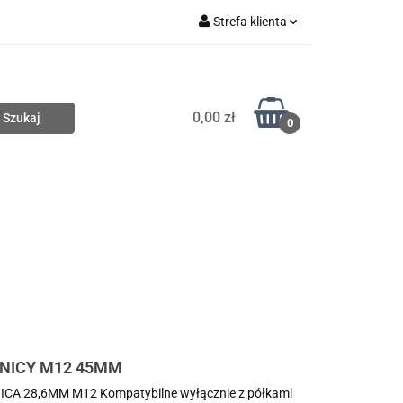
Strefa klienta
Nowości
Zaloguj się
Zarejestruj się
0,00 zł
Dodaj zgłoszenie
0
Wyprzedaże
Zobacz
NICY M12 45MM
 28,6MM M12 Kompatybilne wyłącznie z półkami