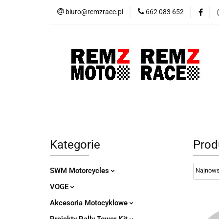
biuro@remzrace.pl
662 083 652
Motocykle RemZ M
Promocje
Wypr
Motocykle RemZ Moto
Sklep RemZ Rac
Kategorie
Prod
SWM Motorcycles
VOGE
Akcesoria Motocyklowe