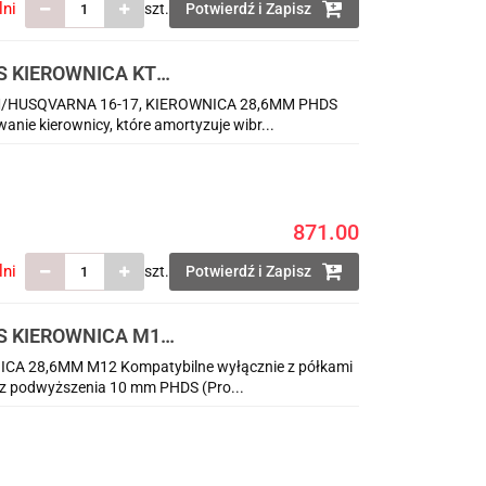
lni
szt.
Potwierdź i Zapisz
S KIEROWNICA KTM
/HUSQVARNA 16-17, KIEROWNICA 28,6MM PHDS
nie kierownicy, które amortyzuje wibr...
871.00
lni
szt.
Potwierdź i Zapisz
S KIEROWNICA M10
 28,6MM M12 Kompatybilne wyłącznie z półkami
az podwyższenia 10 mm PHDS (Pro...