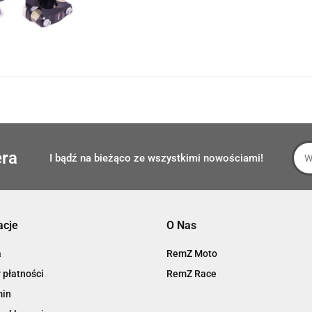
era
I bądź na bieżąco ze wszystkimi nowościami!
acje
O Nas
a
RemZ Moto
 płatności
RemZ Race
min