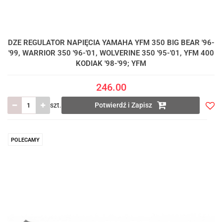
DZE REGULATOR NAPIĘCIA YAMAHA YFM 350 BIG BEAR '96-
'99, WARRIOR 350 '96-'01, WOLVERINE 350 '95-'01, YFM 400
KODIAK '98-'99; YFM
246.00
szt.
Potwierdź i Zapisz
Do
prze
POLECAMY