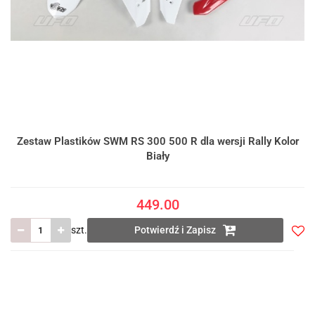
Zestaw Plastików SWM RS 300 500 R dla wersji Rally Kolor
Biały
449.00
szt.
Potwierdź i Zapisz
Do
prze