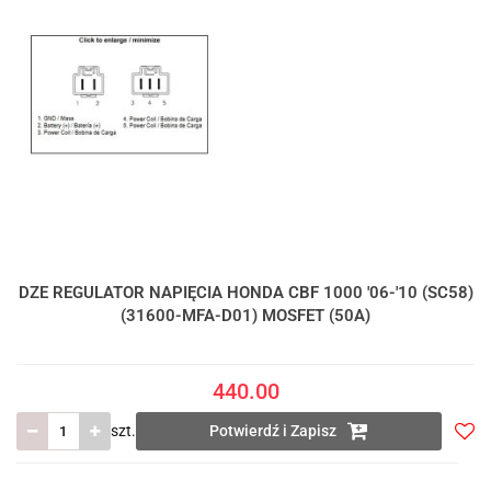
DZE REGULATOR NAPIĘCIA HONDA CBF 1000 '06-'10 (SC58)
(31600-MFA-D01) MOSFET (50A)
440.00
szt.
Potwierdź i Zapisz
Do
prze