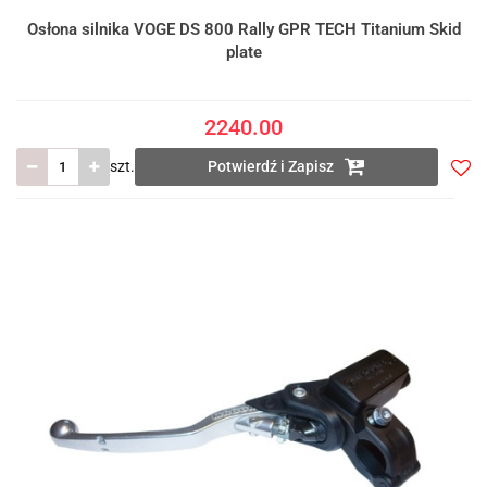
Osłona silnika VOGE DS 800 Rally GPR TECH Titanium Skid
plate
2240.00
szt.
Potwierdź i Zapisz
Do
prze