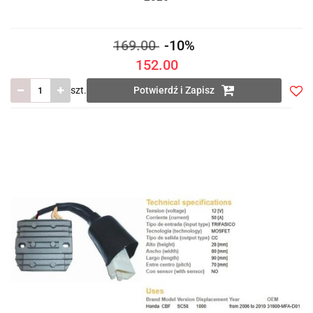
169.00
-10%
152.00
szt.
Potwierdź i Zapisz
Do
prze