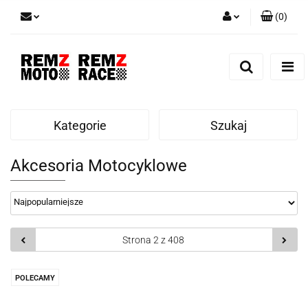
(
0
)
Zaloguj się
Zarejestruj się
Dodaj zgłoszenie
Kategorie
Szukaj
Akcesoria Motocyklowe
POLECAMY