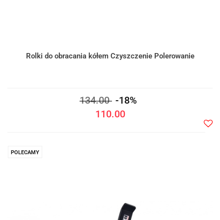
Rolki do obracania kółem Czyszczenie Polerowanie
134.00
-18%
110.00
Do
prze
POLECAMY