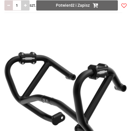
szt.
Potwierdź i Zapisz
Do
prze