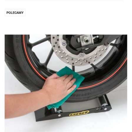
Do
prze
POLECAMY