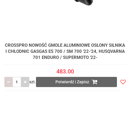
CROSSPRO NOWOŚĆ GMOLE ALUMINIOWE OSŁONY SILNIKA
I CHŁODNIC GASGAS ES 700 / SM 700 '22-'24, HUSQVARNA
701 ENDURO / SUPERMOTO '22-
483.00
szt.
Potwierdź i Zapisz
Do
prze