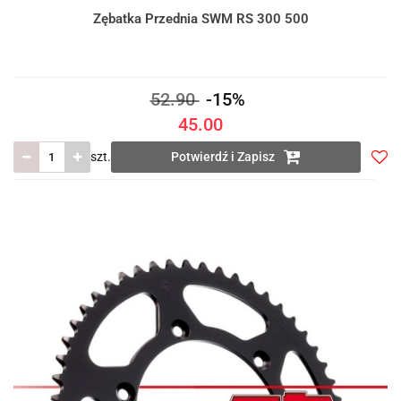
Zębatka Przednia SWM RS 300 500
52.90
-15%
45.00
szt.
Potwierdź i Zapisz
Do
prze