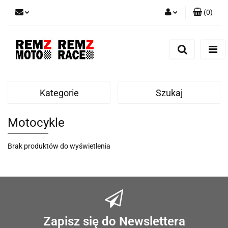
(
0
)
Zaloguj się
Zarejestruj się
Dodaj zgłoszenie
Kategorie
Szukaj
Motocykle
Brak produktów do wyświetlenia
Zapisz się do Newslettera