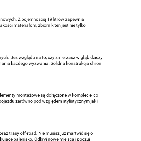
renowych. Z pojemnością 19 litrów zapewnia
kości materiałom, zbiornik ten jest nie tylko
ch. Bez względu na to, czy zmierzasz w głąb dziczy
onania każdego wyzwania. Solidna konstrukcja chroni
 elementy montażowe są dołączone w komplecie, co
ią pojazdu zarówno pod względem stylistycznym jak i
az trasy off-road. Nie musisz już martwić się o
kujące palenisko. Odkryj nowe miejsca i poczuj