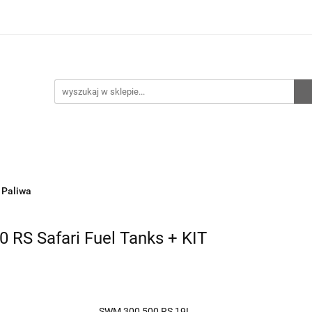
oto
Sklep RemZ Race
Serwis
Kategorie
N
zedaże
Zobacz
e
Serwis
Kategorie
Nowości
Promocje
Wy
i Paliwa
 RS Safari Fuel Tanks + KIT
SWM 300 500 RS 19L