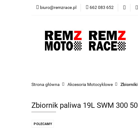
biuro@remzrace.pl
662 083 652
Motocykle RemZ M
Promocje
Wypr
Motocykle RemZ Moto
Sklep RemZ Rac
Strona główna
Akcesoria Motocyklowe
Zbiornik
Zbiornik paliwa 19L SWM 300 500
POLECAMY