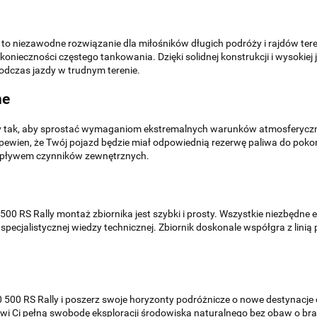
y to niezawodne rozwiązanie dla miłośników długich podróży i rajdów te
onieczności częstego tankowania. Dzięki solidnej konstrukcji i wysokiej ja
podczas jazdy w trudnym terenie.
ne
any tak, aby sprostać wymaganiom ekstremalnych warunków atmosferyczny
ć pewien, że Twój pojazd będzie miał odpowiednią rezerwę paliwa do pok
wpływem czynników zewnętrznych.
0 RS Rally montaż zbiornika jest szybki i prosty. Wszystkie niezbędne
ez specjalistycznej wiedzy technicznej. Zbiornik doskonale współgra z lin
 500 RS Rally i poszerz swoje horyzonty podróżnicze o nowe destynacje or
iwi Ci pełną swobodę eksploracji środowiska naturalnego bez obaw o bra